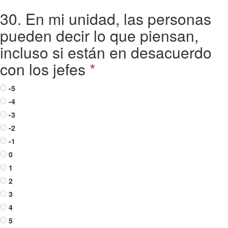
30. En mi unidad, las personas
pueden decir lo que piensan,
incluso si están en desacuerdo
con los jefes
*
-5
-4
-3
-2
-1
0
1
2
3
4
5