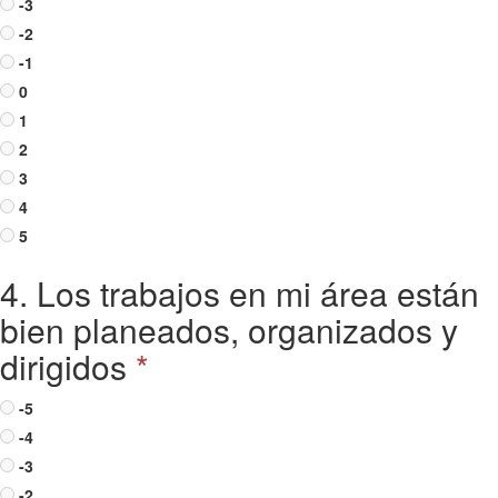
-3
-2
-1
0
1
2
3
4
5
4. Los trabajos en mi área están
bien planeados, organizados y
dirigidos
*
-5
-4
-3
-2