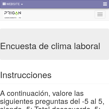
WEBSITE
Activa
naveg
Encuesta de clima laboral
Instrucciones
A continuación, valore las
siguientes preguntas del -5 al 5,
siendo -5: Total desacuerdo, 5: