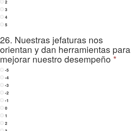
2
3
4
5
26. Nuestras jefaturas nos
orientan y dan herramientas para
mejorar nuestro desempeño
*
-5
-4
-3
-2
-1
0
1
2
3