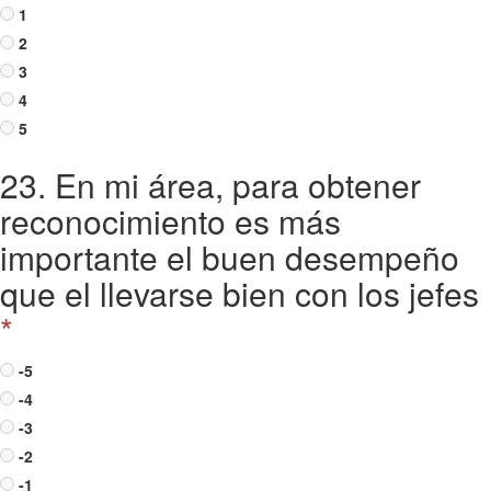
1
2
3
4
5
23. En mi área, para obtener
reconocimiento es más
importante el buen desempeño
que el llevarse bien con los jefes
*
-5
-4
-3
-2
-1