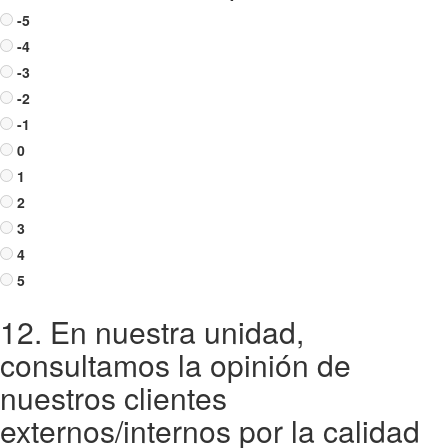
-5
-4
-3
-2
-1
0
1
2
3
4
5
12. En nuestra unidad,
consultamos la opinión de
nuestros clientes
externos/internos por la calidad