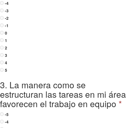
-4
-3
-2
-1
0
1
2
3
4
5
3. La manera como se
estructuran las tareas en mi área
favorecen el trabajo en equipo
*
-5
-4