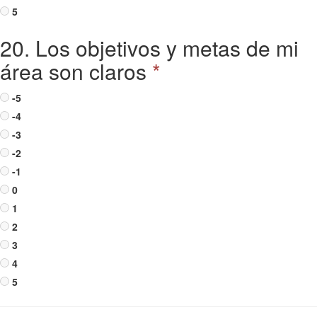
5
20. Los objetivos y metas de mi
área son claros
*
-5
-4
-3
-2
-1
0
1
2
3
4
5