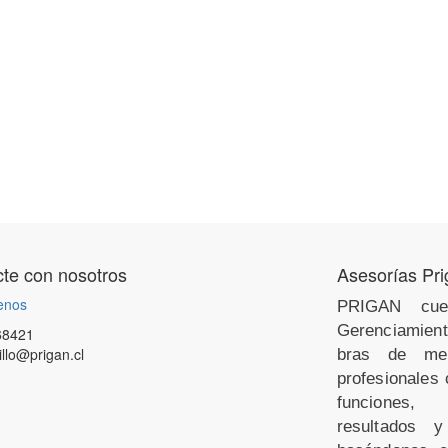
te con nosotros
Asesorías Pr
enos
PRIGAN cue
Gerenciamien
68421
illo@prigan.cl
bras de med
profesionales
funciones,
resultados y