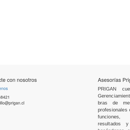
te con nosotros
Asesorías Pr
enos
PRIGAN cue
Gerenciamien
68421
illo@prigan.cl
bras de med
profesionales
funciones,
resultados y